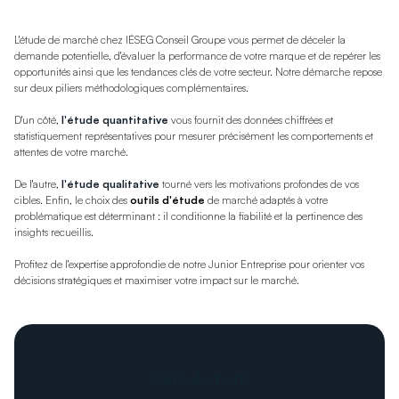
L'étude de marché chez IÉSEG Conseil Groupe vous permet de déceler la
demande potentielle, d'évaluer la performance de votre marque et de repérer les
opportunités ainsi que les tendances clés de votre secteur. Notre démarche repose
sur deux piliers méthodologiques complémentaires.
D'un côté,
l'étude quantitative
vous fournit des données chiffrées et
statistiquement représentatives pour mesurer précisément les comportements et
attentes de votre marché.
De l'autre,
l'étude qualitative
tourné vers les motivations profondes de vos
cibles. Enfin, le choix des
outils d'étude
de marché adaptés à votre
problématique est déterminant : il conditionne la fiabilité et la pertinence des
insights recueillis.
Profitez de l'expertise approfondie de notre Junior Entreprise pour orienter vos
décisions stratégiques et maximiser votre impact sur le marché.
Déroulement