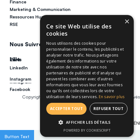
Finance
Marketing & Communication
Ressources Humaines
×
RSE
Ce site Web utilise des
cookies
Nous utilisons des cookies pour
Nous Suivre
personnaliser le contenu, les publicités et
analyser notre trafic. Nous partageons
Lille
Paris
également des informations sur votre
utilisation de notre site avec nos
LinkedIn
LinkedIn
partenaires de publicité et d'analyse qui
peuvent les combiner avec d'autres
Instagram
Instagram
informations que vous leur avez fournies
Facebook
ou qu'ils ont collectées lors de votre
utilisation de leurs services.
En savoir plus
Copyright © 2026. IÉSEG CONSEIL. Tous droits réservés
ACCEPTER TOUT
REFUSER TOUT
AFFICHER LES DÉTAILS
CONDITIONS GÉNÉ
POWERED BY COOKIESCRIPT
Button Text