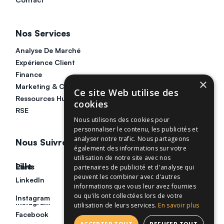
Nos Services
Analyse De Marché
Expérience Client
Finance
×
Marketing & Communication
Ce site Web utilise des
Ressources Humaines
cookies
RSE
Nous utilisons des cookies pour
personnaliser le contenu, les publicités et
analyser notre trafic. Nous partageons
Nous Suivre
également des informations sur votre
utilisation de notre site avec nos
Lille
Paris
partenaires de publicité et d'analyse qui
peuvent les combiner avec d'autres
LinkedIn
LinkedIn
informations que vous leur avez fournies
ou qu'ils ont collectées lors de votre
Instagram
Instagram
utilisation de leurs services.
En savoir plus
Facebook