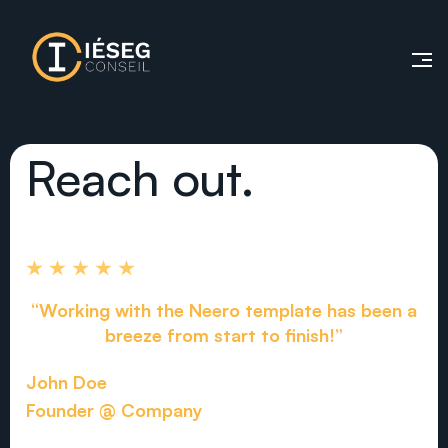
Reach out.
“Working with the Neero template has been a
breeze from start to finish!”
John Doe
Founder @ Company