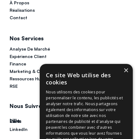
À Propos
Réalisations
Contact
Nos Services
Analyse De Marché
Expérience Client
Finance
×
Marketing & Communication
Ce site Web utilise des
Ressources Humaines
cookies
RSE
Nous utilisons des cookies pour
personnaliser le contenu, les publicités et
analyser notre trafic. Nous partageons
Nous Suivre
également des informations sur votre
utilisation de notre site avec nos
Lille
Paris
partenaires de publicité et d'analyse qui
peuvent les combiner avec d'autres
LinkedIn
LinkedIn
informations que vous leur avez fournies