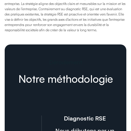
entreprise. La stratégie aligne des objectifs clairs et mesurables sur la mission et les
valeurs de l’entreprise. Contrairement au diagnostic RSE, qui est une évaluation
des pratiques existantes, la stratégie RSE est proactive et orientée vers l'avenir. Elle
vise à définir les objectifs, les grands axes d’actions et les initiatives que l'entreprise
entreprendra pour renforcer son engagement envers la durabilité et la
responsabilité sociétale afin de créer de la valeur à long terme.
Déroulement
Notre méthodologie
Diagnostic RSE
Nous débutons par un