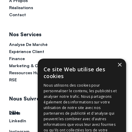
À Propos
Réalisations
Contact
Nos Services
Analyse De Marché
Expérience Client
Finance
×
Marketing & Communication
Ce site Web utilise des
Ressources Humaines
cookies
RSE
Nous utilisons des cookies pour
personnaliser le contenu, les publicités et
analyser notre trafic. Nous partageons
Nous Suivre
également des informations sur votre
utilisation de notre site avec nos
Lille
Paris
partenaires de publicité et d'analyse qui
peuvent les combiner avec d'autres
LinkedIn
LinkedIn
informations que vous leur avez fournies
ou qu'ils ont collectées lors de votre
Instagram