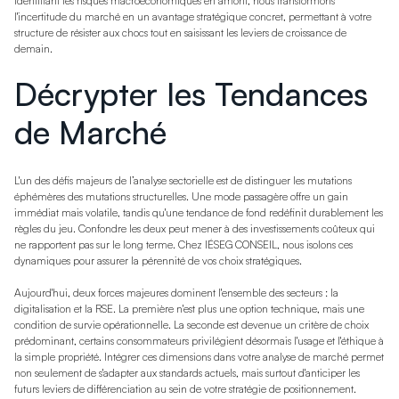
identifiant les risques macroéconomiques en amont, nous transformons
l'incertitude du marché en un avantage stratégique concret, permettant à votre
structure de résister aux chocs tout en saisissant les leviers de croissance de
demain.
Décrypter les Tendances
de Marché
L'un des défis majeurs de l’analyse sectorielle est de distinguer les mutations
éphémères des mutations structurelles. Une mode passagère offre un gain
immédiat mais volatile, tandis qu'une tendance de fond redéfinit durablement les
règles du jeu. Confondre les deux peut mener à des investissements coûteux qui
ne rapportent pas sur le long terme. Chez IÉSEG CONSEIL, nous isolons ces
dynamiques pour assurer la pérennité de vos choix stratégiques.
Aujourd'hui, deux forces majeures dominent l'ensemble des secteurs : la
digitalisation et la RSE. La première n'est plus une option technique, mais une
condition de survie opérationnelle. La seconde est devenue un critère de choix
prédominant, certains consommateurs privilégient désormais l'usage et l'éthique à
la simple propriété. Intégrer ces dimensions dans votre analyse de marché permet
non seulement de s'adapter aux standards actuels, mais surtout d'anticiper les
futurs leviers de différenciation au sein de votre stratégie de positionnement.